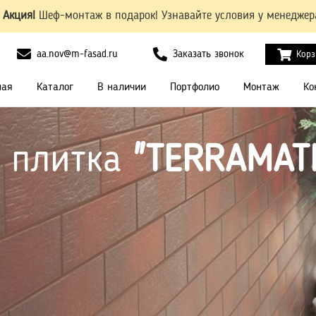
Акция!
Шеф-монтаж в подарок! Узнавайте условия у менеджер
aa.nov@m-fasad.ru
Заказать звонок
Корз
ная
Каталог
В наличии
Портфолио
Монтаж
Ко
я плитка
"
TERRAMATI