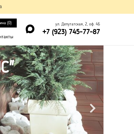
а
ина (
0
)
ул. Депутатская, 2, оф. 4Б
+7 (923) 745-77-87
нтакты
C"